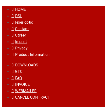
HOME
DSL
Fiber optic
Contact
Career
Imprint
Privacy
Product Information
DOWNLOADS
GTC
FAQ
INVOICE
WEBMAILER
CANCEL CONTRACT