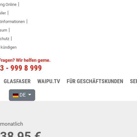
ng Online
ler
tinformationen
ssum
chutz
 kündigen
ie Glasfaserpakete von VEGA-n
ragen? Wir helfen gerne.
3 - 999 8 999
as Glasfasernetz angeschlossen ist, können Sie über unser
GLASFASER
WAIPU.TV
FÜR GESCHÄFTSKUNDEN
SE
rmöglicht das Übertragungsmedium? Welche Vorteile bringt 
DE
monatlich
38,95 €