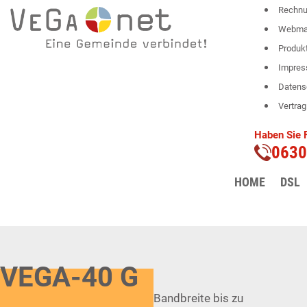
Rechnu
Webmai
Produk
Impre
Datens
Vertrag
D
Haben Sie F
0630
Ob auch Ihr Grundstück bereits an d
HOME
DSL
Was ist Glasfaser? Welche Funktionalitäten e
VEGA-40 G
Bandbreite bis zu