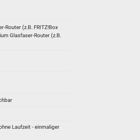
er-Router (z.B. FRITZ!Box
ium Glasfaser-Router (z.B.
chbar
ohne Laufzeit - einmaliger