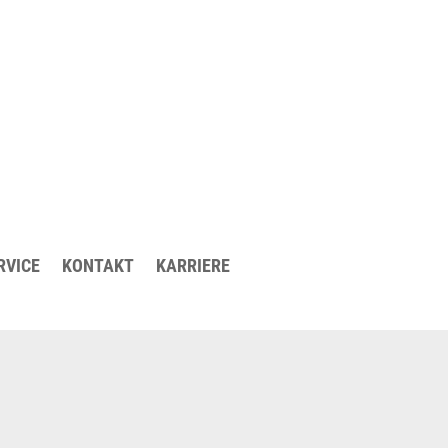
et
en Verfügbarkeitscheck herausfinden.
RVICE
KONTAKT
KARRIERE
es? Weitere Informationen Sie in unserer
FAQ
.