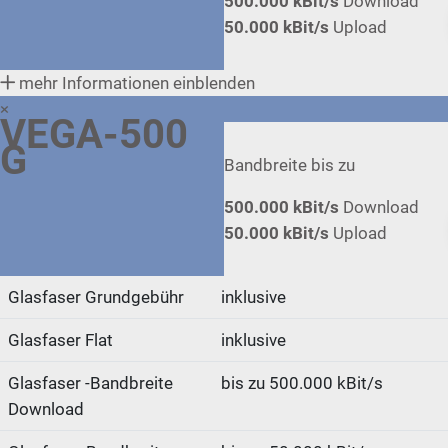
500.000 kBit/s
Download
50.000 kBit/s
Upload
mehr Informationen einblenden
×
VEGA-500
G
Bandbreite bis zu
500.000 kBit/s
Download
50.000 kBit/s
Upload
Glasfaser Grundgebühr
inklusive
Glasfaser Flat
inklusive
Glasfaser -Bandbreite
bis zu 500.000 kBit/s
Download